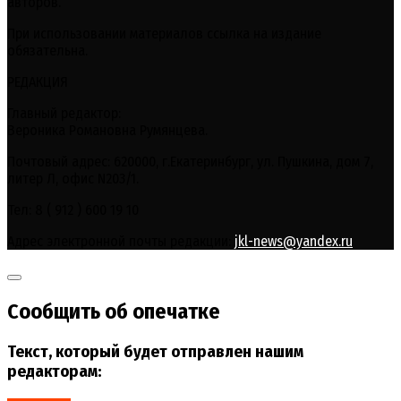
авторов.
При использовании материалов ссылка на издание
обязательна.
РЕДАКЦИЯ
Главный редактор:
Вероника Романовна Румянцева.
Почтовый адрес: 620000, г.Екатеринбург, ул. Пушкина, дом 7,
литер Л, офис N203/1.
Тел: 8 ( 912 ) 600 19 10
Адрес электронной почты редакции:
jkl-news@yandex.ru
Сообщить об опечатке
Текст, который будет отправлен нашим
редакторам: