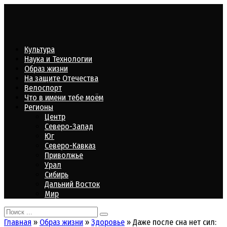
Перейти
к
контенту
Культура
Наука и Технологии
Образ жизни
На защите Отечества
Велоспорт
Что в имени тебе моём
Регионы
Центр
Северо-Запад
Юг
Северо-Кавказ
Приволжье
Урал
Сибирь
Дальний Восток
Мир
Search
for:
Главная
»
Образ жизни
»
Здоровье
»
Даже после сна нет сил: