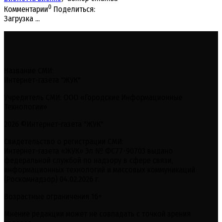
0
Комментарии
Поделиться:
Загрузка ...
Название СМИ:
Интернет-газета "ЖУК"
Учредитель СМИ: ООО «Городские Информационные
Технологии»
2026 ©Интернет-газета "ЖУК"
Свидетельство о регистрации СМИ:
Интернет-газета «ЖУК» Эл № ФС77-90703 выдано
федеральной службой по надзору в сфере связи,
информационных технологий и массовых коммуникаций
(Роскомнадзор) 04.02.2026 г.
Возрастные ограничения 16+
Мнение редакции может не совпадать с точкой зрения