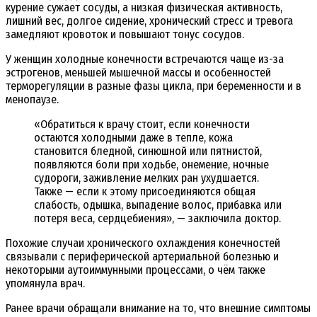
курение сужает сосуды, а низкая физическая активность,
лишний вес, долгое сидение, хронический стресс и тревога
замедляют кровоток и повышают тонус сосудов.
У женщин холодные конечности встречаются чаще из-за
эстрогенов, меньшей мышечной массы и особенностей
терморегуляции в разные фазы цикла, при беременности и в
менопаузе.
«Обратиться к врачу стоит, если конечности
остаются холодными даже в тепле, кожа
становится бледной, синюшной или пятнистой,
появляются боли при ходьбе, онемение, ночные
судороги, заживление мелких ран ухудшается.
Также — если к этому присоединяются общая
слабость, одышка, выпадение волос, прибавка или
потеря веса, сердцебиения», — заключила доктор.
Похожие случаи хронического охлаждения конечностей
связывали с периферической артериальной болезнью и
некоторыми аутоиммунными процессами, о чём также
упомянула врач.
Ранее врачи обращали внимание на то, что внешние симптомы