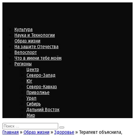
Перейти
к
контенту
Культура
Наука и Технологии
Образ жизни
На защите Отечества
Велоспорт
Что в имени тебе моём
Регионы
Центр
Северо-Запад
Юг
Северо-Кавказ
Приволжье
Урал
Сибирь
Дальний Восток
Мир
Search
for:
Главная
»
Образ жизни
»
Здоровье
»
Терапевт объяснила,