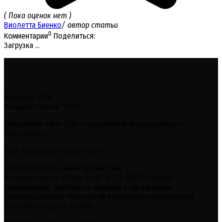
( Пока оценок нет )
Виолетта Биенко
/ автор статьи
0
Комментарии
Поделиться:
Загрузка ...
Название СМИ:
Интернет-газета "ЖУК"
Учредитель СМИ: ООО «Городские Информационные
Технологии»
2026 ©Интернет-газета "ЖУК"
Свидетельство о регистрации СМИ:
Интернет-газета «ЖУК» Эл № ФС77-90703 выдано
федеральной службой по надзору в сфере связи,
информационных технологий и массовых коммуникаций
(Роскомнадзор) 04.02.2026 г.