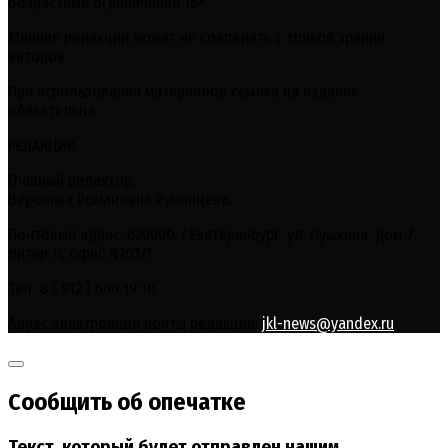
Возрастные ограничения 16+
Мнение редакции может не совпадать с точкой зрения
авторов.
При использовании материалов ссылка на издание
обязательна.
РЕДАКЦИЯ
Главный редактор:
Вероника Романовна Румянцева.
Почтовый адрес: 620000, г.Екатеринбург, ул. Пушкина, дом 7,
литер Л, офис N203/1.
Тел: 8 ( 912 ) 600 19 10
Адрес электронной почты редакции:
jkl-news@yandex.ru
Сообщить об опечатке
Текст, который будет отправлен нашим