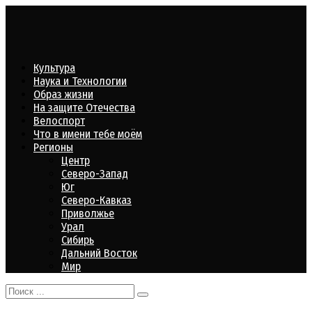
Перейти
к
контенту
Культура
Наука и Технологии
Образ жизни
На защите Отечества
Велоспорт
Что в имени тебе моём
Регионы
Центр
Северо-Запад
Юг
Северо-Кавказ
Приволжье
Урал
Сибирь
Дальний Восток
Мир
Search
for: