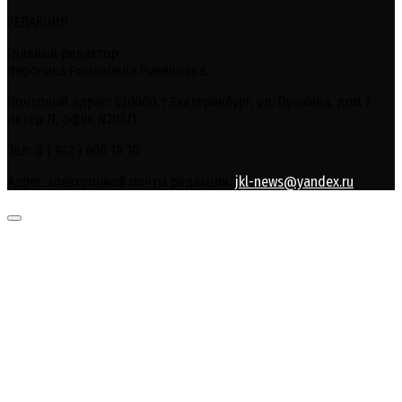
РЕДАКЦИЯ
Главный редактор:
Вероника Романовна Румянцева.
Почтовый адрес: 620000, г.Екатеринбург, ул. Пушкина, дом 7,
литер Л, офис N203/1.
Тел: 8 ( 912 ) 600 19 10
Адрес электронной почты редакции:
jkl-news@yandex.ru