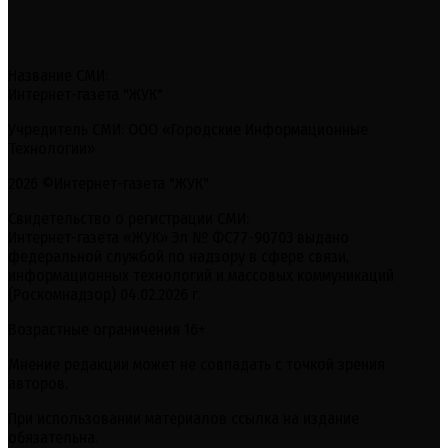
Название СМИ:
Интернет-газета "ЖУК"
Учредитель СМИ: ООО «Городские Информационные
Технологии»
2026 ©Интернет-газета "ЖУК"
Свидетельство о регистрации СМИ:
Интернет-газета «ЖУК» Эл № ФС77-90703 выдано
федеральной службой по надзору в сфере связи,
информационных технологий и массовых коммуникаций
(Роскомнадзор) 04.02.2026 г.
Возрастные ограничения 16+
Мнение редакции может не совпадать с точкой зрения
авторов.
При использовании материалов ссылка на издание
обязательна.