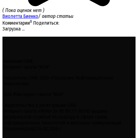
( Пока оценок нет )
Виолетта Биенко
/ автор статьи
0
Комментарии
Поделиться:
Загрузка ...
Название СМИ:
Интернет-газета "ЖУК"
Учредитель СМИ: ООО «Городские Информационные
Технологии»
2026 ©Интернет-газета "ЖУК"
Свидетельство о регистрации СМИ:
Интернет-газета «ЖУК» Эл № ФС77-90703 выдано
федеральной службой по надзору в сфере связи,
информационных технологий и массовых коммуникаций
(Роскомнадзор) 04.02.2026 г.