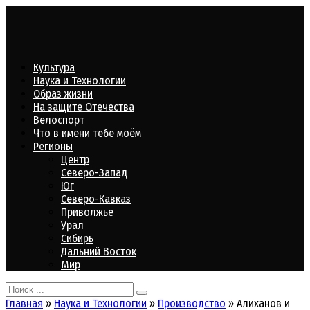
Перейти
к
контенту
Культура
Наука и Технологии
Образ жизни
На защите Отечества
Велоспорт
Что в имени тебе моём
Регионы
Центр
Северо-Запад
Юг
Северо-Кавказ
Приволжье
Урал
Сибирь
Дальний Восток
Мир
Search
for:
Главная
»
Наука и Технологии
»
Производство
»
Алиханов и