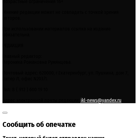
Возрастные ограничения 16+
Мнение редакции может не совпадать с точкой зрения
авторов.
При использовании материалов ссылка на издание
обязательна.
РЕДАКЦИЯ
Главный редактор:
Вероника Романовна Румянцева.
Почтовый адрес: 620000, г.Екатеринбург, ул. Пушкина, дом 7,
литер Л, офис N203/1.
Тел: 8 ( 912 ) 600 19 10
Адрес электронной почты редакции:
jkl-news@yandex.ru
Сообщить об опечатке