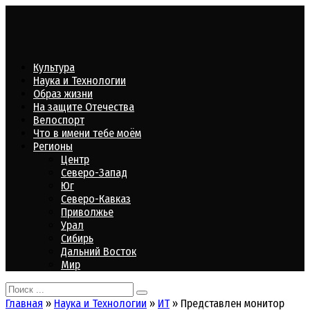
Перейти
к
контенту
Культура
Наука и Технологии
Образ жизни
На защите Отечества
Велоспорт
Что в имени тебе моём
Регионы
Центр
Северо-Запад
Юг
Северо-Кавказ
Приволжье
Урал
Сибирь
Дальний Восток
Мир
Search
for:
Главная
»
Наука и Технологии
»
ИТ
»
Представлен монитор