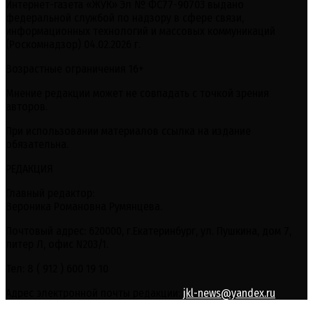
Интернет-газета «ЖУК» Эл № ФС77-90703 выдано
федеральной службой по надзору в сфере связи,
информационных технологий и массовых коммуникаций
(Роскомнадзор) 04.02.2026 г.
Возрастные ограничения 16+
Мнение редакции может не совпадать с точкой зрения
авторов.
При использовании материалов ссылка на издание
обязательна.
РЕДАКЦИЯ
Главный редактор:
Вероника Романовна Румянцева.
Почтовый адрес: 620000, г.Екатеринбург, ул. Пушкина, дом 7,
литер Л, офис N203/1.
Тел: 8 ( 912 ) 600 19 10
Адрес электронной почты редакции:
jkl-news@yandex.ru