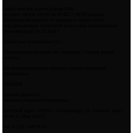
Свидетельство о регистрации СМИ:
Интернет-газета «ЖУК» Эл № ФС77-90703 выдано
федеральной службой по надзору в сфере связи,
информационных технологий и массовых коммуникаций
(Роскомнадзор) 04.02.2026 г.
Возрастные ограничения 16+
Мнение редакции может не совпадать с точкой зрения
авторов.
При использовании материалов ссылка на издание
обязательна.
РЕДАКЦИЯ
Главный редактор:
Вероника Романовна Румянцева.
Почтовый адрес: 620000, г.Екатеринбург, ул. Пушкина, дом 7,
литер Л, офис N203/1.
Тел: 8 ( 912 ) 600 19 10