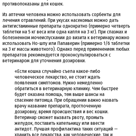
противопоказаны для кошек.
Из аптечки человека можно использовать сорбенты для
лечения отравлений. При укусах насекомых можно дать
антигистаминные препараты однократно (примерно четверть
таблетки на 5 кг веса или одна капля на 3 кг). При спазмах и
болезненном мочеиспускании до визита к ветеринару можно
использовать Но-шпу или Папаверин (примерно 1/6 таблетки
на 3 кг массы животного). Однако перед применением любых
препаратов рекомендуется проконсультироваться с
ветеринаром для уточнения дозировки.
«Если кошка случайно съела какое-либо
человеческое лекарство, не стоит ждать
появления симптомов. Нужно немедленно
обратиться в ветеринарную клинику. Чем быстрее
будет оказана помощь, тем выше шансы на
спасение питомца. При обращении важно назвать
врачу название препарата, проглоченную
дозировку, время происшествия и вес кошки.
Ветеринар сможет вызвать рвоту, промыть
желудок, поставить капельницу или ввести
антидот. Лучшая профилактика таких ситуаций —
хранить все лекарства, как человеческие, так и