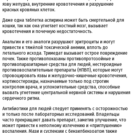
язву желудка, внутренние кровотечения и разрушение
красных кровяных клеток.
Даже одна таблетка аспирина может быть смертельной для
кошки, так как она угнетает костный мозг, вызывает
кровотечения и почечную недостаточность.
Анальгин и его аналоги разрушают эритроциты и могут
привести к тяжёлой токсической анемии, вплоть до
летального исхода. Тримедат вызывает острое повреждение
почек. Также противопоказаны противопротозойные и
противопаразитарные средства для людей, нестероидные
противовоспалительные препараты (НПВП), которые могут
спровоцировать язвы и желудочно-кишечные кровотечения,
кортикостероиды, назначаемые только под строгим
контролем врача, и успокоительные средства, способные
вызвать угнетение центральной нервной системы и нарушения
сердечного ритма.
Антибиотики для людей следует применять с осторожностью
и только после лабораторных исследований. Владельцы
часто прекращают давать препарат, заметив улучшение, что
может привести к неполному излечению и «приглушению»
воспаления. Мази и суспензии с бензилбензоатом также