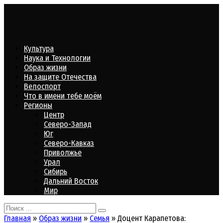
Перейти
к
контенту
Культура
Наука и Технологии
Образ жизни
На защите Отечества
Велоспорт
Что в имени тебе моём
Регионы
Центр
Северо-Запад
Юг
Северо-Кавказ
Приволжье
Урал
Сибирь
Дальний Восток
Мир
Search
for:
Главная
»
Образ жизни
»
Семья
»
Доцент Карапетова: