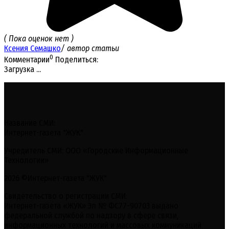
( Пока оценок нет )
Ксения Семашко
/ автор статьи
0
Комментарии
Поделиться:
Загрузка ...
Название СМИ:
Интернет-газета "ЖУК"
Учредитель СМИ: ООО «Городские Информационные
Технологии»
2026 ©Интернет-газета "ЖУК"
Свидетельство о регистрации СМИ:
Интернет-газета «ЖУК» Эл № ФС77-90703 выдано
федеральной службой по надзору в сфере связи,
информационных технологий и массовых коммуникаций