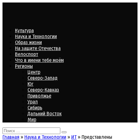
Перейти
к
контенту
Культура
Наука и Технологии
Образ жизни
На защите Отечества
Велоспорт
Что в имени тебе моём
Регионы
Центр
Северо-Запад
Юг
Северо-Кавказ
Приволжье
Урал
Сибирь
Дальний Восток
Мир
Search
for:
Главная
»
Наука и Технологии
»
ИТ
»
Представлены