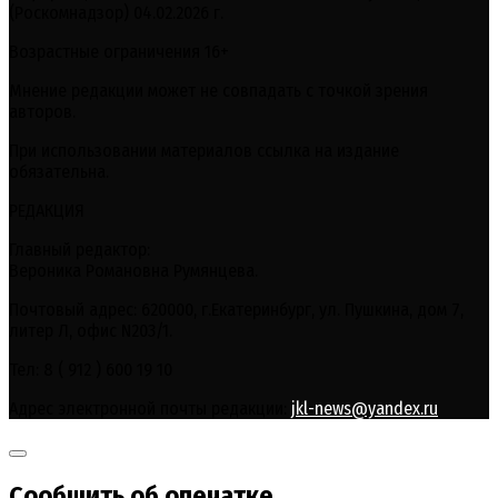
(Роскомнадзор) 04.02.2026 г.
Возрастные ограничения 16+
Мнение редакции может не совпадать с точкой зрения
авторов.
При использовании материалов ссылка на издание
обязательна.
РЕДАКЦИЯ
Главный редактор:
Вероника Романовна Румянцева.
Почтовый адрес: 620000, г.Екатеринбург, ул. Пушкина, дом 7,
литер Л, офис N203/1.
Тел: 8 ( 912 ) 600 19 10
Адрес электронной почты редакции:
jkl-news@yandex.ru
Сообщить об опечатке