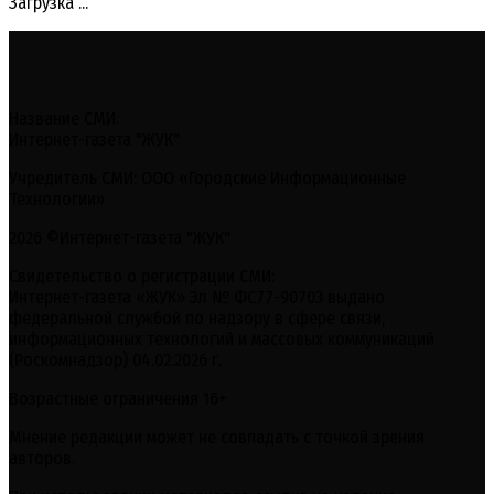
Загрузка ...
Название СМИ:
Интернет-газета "ЖУК"
Учредитель СМИ: ООО «Городские Информационные
Технологии»
2026 ©Интернет-газета "ЖУК"
Свидетельство о регистрации СМИ:
Интернет-газета «ЖУК» Эл № ФС77-90703 выдано
федеральной службой по надзору в сфере связи,
информационных технологий и массовых коммуникаций
(Роскомнадзор) 04.02.2026 г.
Возрастные ограничения 16+
Мнение редакции может не совпадать с точкой зрения
авторов.