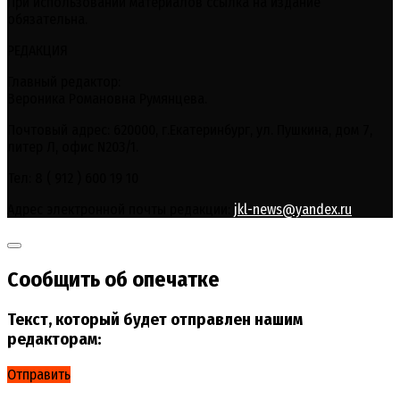
При использовании материалов ссылка на издание
обязательна.
РЕДАКЦИЯ
Главный редактор:
Вероника Романовна Румянцева.
Почтовый адрес: 620000, г.Екатеринбург, ул. Пушкина, дом 7,
литер Л, офис N203/1.
Тел: 8 ( 912 ) 600 19 10
Адрес электронной почты редакции:
jkl-news@yandex.ru
Сообщить об опечатке
Текст, который будет отправлен нашим
редакторам:
Отправить