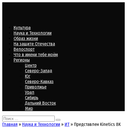
Перейти
к
контенту
Культура
Наука и Технологии
Образ жизни
На защите Отечества
Велоспорт
Что в имени тебе моём
Регионы
Центр
Северо-Запад
Юг
Северо-Кавказ
Приволжье
Урал
Сибирь
Дальний Восток
Мир
Search
for:
Главная
»
Наука и Технологии
»
ИТ
»
Представлен Kinetics 8K