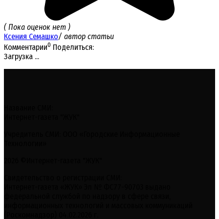
( Пока оценок нет )
Ксения Семашко
/ автор статьи
0
Комментарии
Поделиться:
Загрузка ...
Название СМИ:
Интернет-газета "ЖУК"
Учредитель СМИ: ООО «Городские Информационные
Технологии»
2026 ©Интернет-газета "ЖУК"
Свидетельство о регистрации СМИ:
Интернет-газета «ЖУК» Эл № ФС77-90703 выдано
федеральной службой по надзору в сфере связи,
информационных технологий и массовых коммуникаций
(Роскомнадзор) 04.02.2026 г.