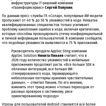
инфраструктуры IT-решений компании
«Газинформсервис»
Сергей Полунин
.
По данным пресс-службы ГК «Солар», популярные ИИ-модели
пропускают от 40 % до 50 % уязвимостей в коде. Нехватка
квалифицированных специалистов только усиливает
проблему накопления ошибок в коде, включая критические,
которые способны провоцировать утечку конфиденциальной
и личной информации пользователей. В компании сообщили,
что подобные уязвимости выявляются в 75 % приложений.
Руководитель продукта AppSec.Sting компании
AppSec Solution
Никита Пинаев
считает, что в
2026 году количество уязвимостей в мобильных
приложениях продолжит расти. «Всё больше SDK и
облачных интеграций, все больше ИИ-
сгенерированного кода, тиражирующего
небезопасные паттерны хранения чувствительных
данных», — отметил Пинаев. По его мнению,
изменить этот тренд можно «только переходом от
разовых проверок к системному, риск-
ориентированному подходу».
Угрозы для пользователей Android становятся всё более