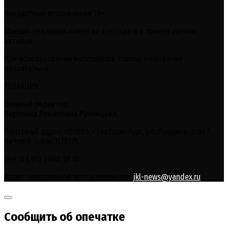
Возрастные ограничения 16+
Мнение редакции может не совпадать с точкой зрения
авторов.
При использовании материалов ссылка на издание
обязательна.
РЕДАКЦИЯ
Главный редактор:
Вероника Романовна Румянцева.
Почтовый адрес: 620000, г.Екатеринбург, ул. Пушкина, дом 7,
литер Л, офис N203/1.
Тел: 8 ( 912 ) 600 19 10
Адрес электронной почты редакции:
jkl-news@yandex.ru
Сообщить об опечатке