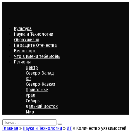
Перейти
к
контенту
Культура
Наука и Технологии
Образ жизни
На защите Отечества
Велоспорт
Что в имени тебе моём
Регионы
Центр
Северо-Запад
Юг
Северо-Кавказ
Приволжье
Урал
Сибирь
Дальний Восток
Мир
Search
for:
Главная
»
Наука и Технологии
»
ИТ
»
Количество уязвимостей