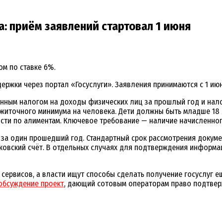
а: приём заявлений стартовал 1 июня
м по ставке 6%.
ержки через портал «Госуслуги». Заявления принимаются с 1 ию
нным налогом на доходы физических лиц за прошлый год и налог
иточного минимума на человека. Дети должны быть младше 18 ле
сти по алиментам. Ключевое требование — наличие начисленног
о за один прошедший год. Стандартный срок рассмотрения докум
нковский счёт. В отдельных случаях для подтверждения информа
сервисов, а власти ищут способы сделать получение госуслуг е
обсуждение проект
, дающий сотовым операторам право подтверж