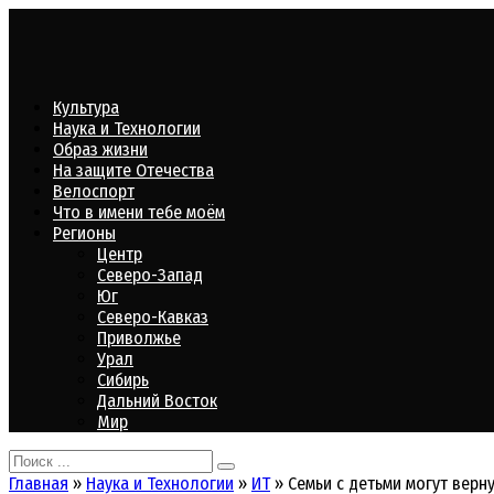
Перейти
к
контенту
Культура
Наука и Технологии
Образ жизни
На защите Отечества
Велоспорт
Что в имени тебе моём
Регионы
Центр
Северо-Запад
Юг
Северо-Кавказ
Приволжье
Урал
Сибирь
Дальний Восток
Мир
Search
for:
Главная
»
Наука и Технологии
»
ИТ
»
Семьи с детьми могут верн