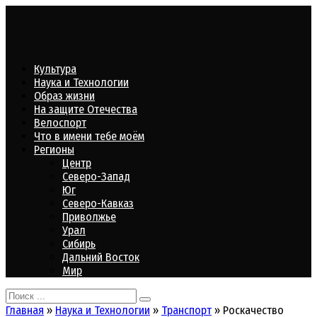
Перейти
к
контенту
Культура
Наука и Технологии
Образ жизни
На защите Отечества
Велоспорт
Что в имени тебе моём
Регионы
Центр
Северо-Запад
Юг
Северо-Кавказ
Приволжье
Урал
Сибирь
Дальний Восток
Мир
Search
for:
Главная
»
Наука и Технологии
»
Транспорт
»
Роскачество