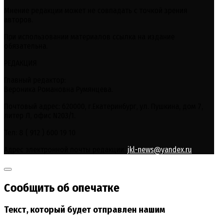
Мнение редакции может не совпадать с точкой зрения
авторов.
При использовании материалов ссылка на издание
обязательна.
РЕДАКЦИЯ
Главный редактор:
Вероника Романовна Румянцева.
Почтовый адрес: 620000, г.Екатеринбург, ул. Пушкина, дом 7,
литер Л, офис N203/1.
Тел: 8 ( 912 ) 600 19 10
Адрес электронной почты редакции:
jkl-news@yandex.ru
Сообщить об опечатке
Текст, который будет отправлен нашим