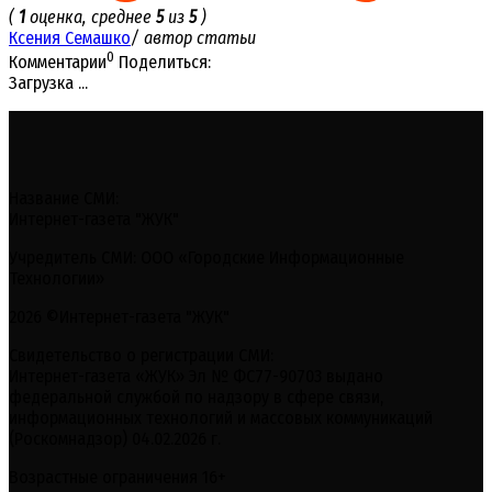
(
1
оценка, среднее
5
из
5
)
Ксения Семашко
/ автор статьи
0
Комментарии
Поделиться:
Загрузка ...
Название СМИ:
Интернет-газета "ЖУК"
Учредитель СМИ: ООО «Городские Информационные
Технологии»
2026 ©Интернет-газета "ЖУК"
Свидетельство о регистрации СМИ:
Интернет-газета «ЖУК» Эл № ФС77-90703 выдано
федеральной службой по надзору в сфере связи,
информационных технологий и массовых коммуникаций
(Роскомнадзор) 04.02.2026 г.
Возрастные ограничения 16+