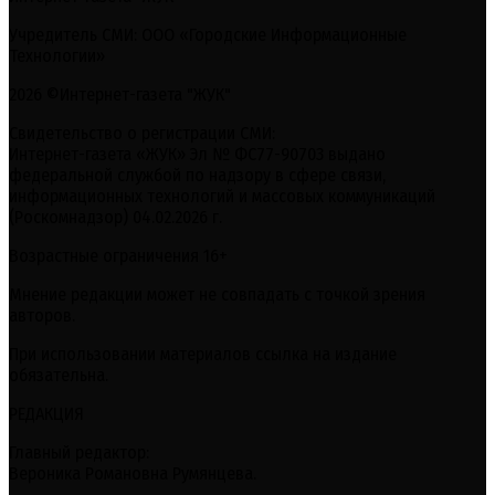
Учредитель СМИ: ООО «Городские Информационные
Технологии»
2026 ©Интернет-газета "ЖУК"
Свидетельство о регистрации СМИ:
Интернет-газета «ЖУК» Эл № ФС77-90703 выдано
федеральной службой по надзору в сфере связи,
информационных технологий и массовых коммуникаций
(Роскомнадзор) 04.02.2026 г.
Возрастные ограничения 16+
Мнение редакции может не совпадать с точкой зрения
авторов.
При использовании материалов ссылка на издание
обязательна.
РЕДАКЦИЯ
Главный редактор:
Вероника Романовна Румянцева.