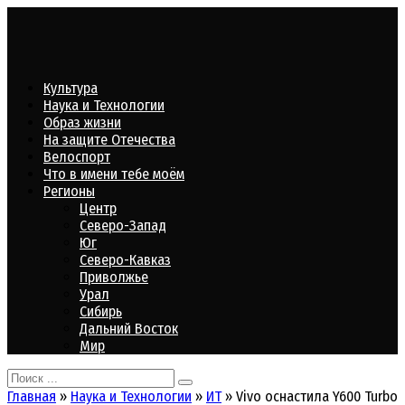
Перейти
к
контенту
Культура
Наука и Технологии
Образ жизни
На защите Отечества
Велоспорт
Что в имени тебе моём
Регионы
Центр
Северо-Запад
Юг
Северо-Кавказ
Приволжье
Урал
Сибирь
Дальний Восток
Мир
Search
for:
Главная
»
Наука и Технологии
»
ИТ
»
Vivo оснастила Y600 Turbo