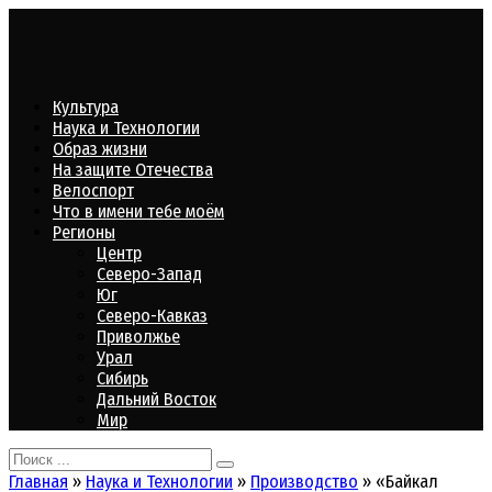
Перейти
к
контенту
Культура
Наука и Технологии
Образ жизни
На защите Отечества
Велоспорт
Что в имени тебе моём
Регионы
Центр
Северо-Запад
Юг
Северо-Кавказ
Приволжье
Урал
Сибирь
Дальний Восток
Мир
Search
for:
Главная
»
Наука и Технологии
»
Производство
»
«Байкал