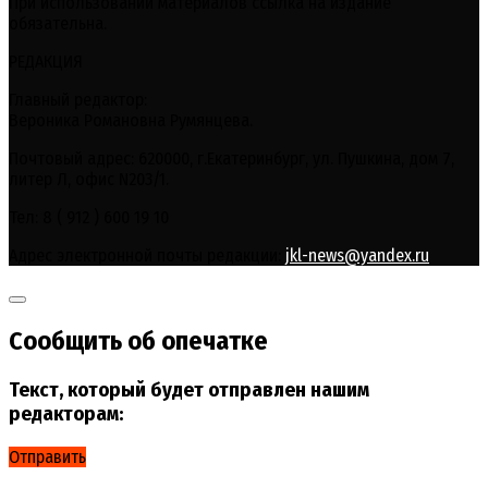
При использовании материалов ссылка на издание
обязательна.
РЕДАКЦИЯ
Главный редактор:
Вероника Романовна Румянцева.
Почтовый адрес: 620000, г.Екатеринбург, ул. Пушкина, дом 7,
литер Л, офис N203/1.
Тел: 8 ( 912 ) 600 19 10
Адрес электронной почты редакции:
jkl-news@yandex.ru
Сообщить об опечатке
Текст, который будет отправлен нашим
редакторам:
Отправить