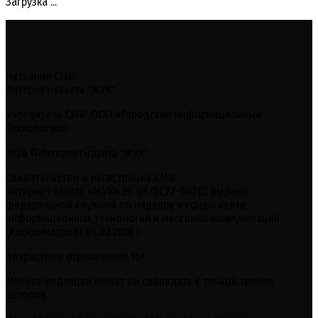
Загрузка ...
Название СМИ:
Интернет-газета "ЖУК"
Учредитель СМИ: ООО «Городские Информационные
Технологии»
2026 ©Интернет-газета "ЖУК"
Свидетельство о регистрации СМИ:
Интернет-газета «ЖУК» Эл № ФС77-90703 выдано
федеральной службой по надзору в сфере связи,
информационных технологий и массовых коммуникаций
(Роскомнадзор) 04.02.2026 г.
Возрастные ограничения 16+
Мнение редакции может не совпадать с точкой зрения
авторов.