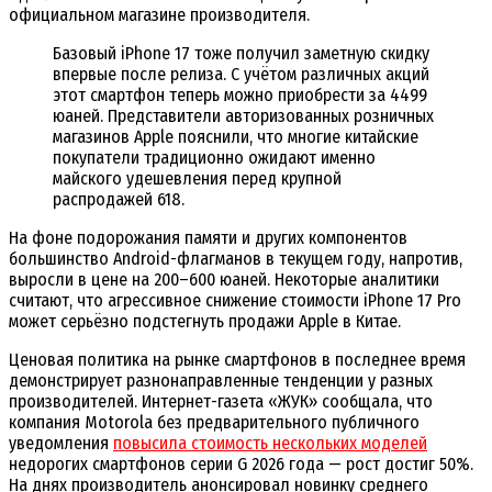
официальном магазине производителя.
Базовый iPhone 17 тоже получил заметную скидку
впервые после релиза. С учётом различных акций
этот смартфон теперь можно приобрести за 4499
юаней. Представители авторизованных розничных
магазинов Apple пояснили, что многие китайские
покупатели традиционно ожидают именно
майского удешевления перед крупной
распродажей 618.
На фоне подорожания памяти и других компонентов
большинство Android-флагманов в текущем году, напротив,
выросли в цене на 200–600 юаней. Некоторые аналитики
считают, что агрессивное снижение стоимости iPhone 17 Pro
может серьёзно подстегнуть продажи Apple в Китае.
Ценовая политика на рынке смартфонов в последнее время
демонстрирует разнонаправленные тенденции у разных
производителей. Интернет-газета «ЖУК» сообщала, что
компания Motorola без предварительного публичного
уведомления
повысила стоимость нескольких моделей
недорогих смартфонов серии G 2026 года — рост достиг 50%.
На днях производитель анонсировал новинку среднего