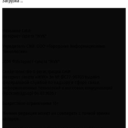
Загрузка ...
Название СМИ:
Интернет-газета "ЖУК"
Учредитель СМИ: ООО «Городские Информационные
Технологии»
2026 ©Интернет-газета "ЖУК"
Свидетельство о регистрации СМИ:
Интернет-газета «ЖУК» Эл № ФС77-90703 выдано
федеральной службой по надзору в сфере связи,
информационных технологий и массовых коммуникаций
(Роскомнадзор) 04.02.2026 г.
Возрастные ограничения 16+
Мнение редакции может не совпадать с точкой зрения
авторов.