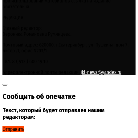
При использовании материалов ссылка на издание
обязательна.
РЕДАКЦИЯ
Главный редактор:
Вероника Романовна Румянцева.
Почтовый адрес: 620000, г.Екатеринбург, ул. Пушкина, дом 7,
литер Л, офис N203/1.
Тел: 8 ( 912 ) 600 19 10
Адрес электронной почты редакции:
jkl-news@yandex.ru
Сообщить об опечатке
Текст, который будет отправлен нашим
редакторам:
Отправить