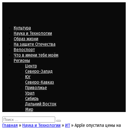
Перейти
к
контенту
Культура
Наука и Технологии
Образ жизни
На защите Отечества
Велоспорт
Что в имени тебе моём
Регионы
Центр
Северо-Запад
Юг
Северо-Кавказ
Приволжье
Урал
Сибирь
Дальний Восток
Мир
Search
for:
Главная
»
Наука и Технологии
»
ИТ
»
Apple опустила цены на