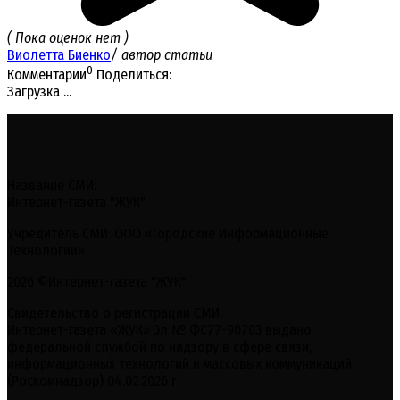
( Пока оценок нет )
Виолетта Биенко
/ автор статьи
0
Комментарии
Поделиться:
Загрузка ...
Название СМИ:
Интернет-газета "ЖУК"
Учредитель СМИ: ООО «Городские Информационные
Технологии»
2026 ©Интернет-газета "ЖУК"
Свидетельство о регистрации СМИ:
Интернет-газета «ЖУК» Эл № ФС77-90703 выдано
федеральной службой по надзору в сфере связи,
информационных технологий и массовых коммуникаций
(Роскомнадзор) 04.02.2026 г.