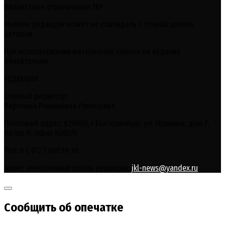
Возрастные ограничения 16+
Мнение редакции может не совпадать с точкой зрения
авторов.
При использовании материалов ссылка на издание
обязательна.
РЕДАКЦИЯ
Главный редактор:
Вероника Романовна Румянцева.
Почтовый адрес: 620000, г.Екатеринбург, ул. Пушкина, дом 7,
литер Л, офис N203/1.
Тел: 8 ( 912 ) 600 19 10
Адрес электронной почты редакции:
jkl-news@yandex.ru
Сообщить об опечатке