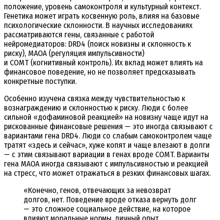
положение, уровень самоконтроля и культурный контекст.
Генетика может играть косвенную роль, влияя на базовые
психологические склонности. В научных исследованиях
рассматриваются гены, связанные с работой
нейромедиаторов:
DRD4
(поиск новизны и склонность к
риску),
MAOA
(регуляция импульсивности)
и
COMT
(когнитивный контроль). Их вклад может влиять на
финансовое поведение, но не позволяет предсказывать
конкретные поступки.
Особенно изучена связка между чувствительностью к
вознаграждению и склонностью к риску. Люди с более
сильной «дофаминовой реакцией» на новизну чаще идут на
рискованные финансовые решения — это иногда связывают с
вариантами гена
DRD4
. Люди со слабым самоконтролем чаще
тратят «здесь и сейчас», хуже копят и чаще влезают в долги
— с этим связывают вариации в генах вроде
COMT
. Варианты
гена
MAOA
иногда связывают с импульсивностью и реакцией
на стресс, что может отражаться в резких финансовых шагах.
«Конечно, генов, отвечающих за невозврат
долгов, нет. Поведение вроде отказа вернуть долг
— это сложное социальное действие, на которое
влияют моральные нормы, личный опыт,