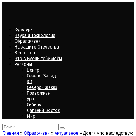
Перейти
к
контенту
Культура
Наука и Технологии
Образ жизни
На защите Отечества
Велоспорт
Что в имени тебе моём
Регионы
Центр
Северо-Запад
Юг
Северо-Кавказ
Приволжье
Урал
Сибирь
Дальний Восток
Мир
Search
for:
Главная
»
Образ жизни
»
Актуальное
»
Долги «по наследству»: