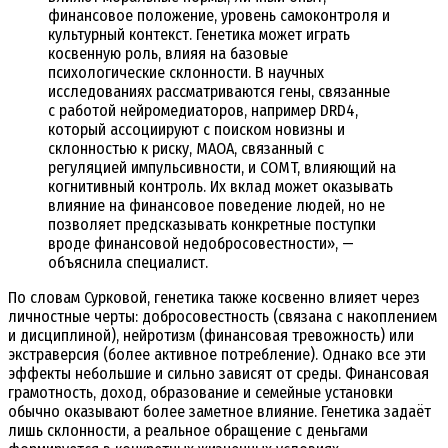
финансовое положение, уровень самоконтроля и
культурный контекст. Генетика может играть
косвенную роль, влияя на базовые
психологические склонности. В научных
исследованиях рассматриваются гены, связанные
с работой нейромедиаторов, например DRD4,
который ассоциируют с поиском новизны и
склонностью к риску, MAOA, связанный с
регуляцией импульсивности, и COMT, влияющий на
когнитивный контроль. Их вклад может оказывать
влияние на финансовое поведение людей, но не
позволяет предсказывать конкретные поступки
вроде финансовой недобросовестности», —
объяснила специалист.
По словам Сурковой, генетика также косвенно влияет через
личностные черты: добросовестность (связана с накоплением
и дисциплиной), нейротизм (финансовая тревожность) или
экстраверсия (более активное потребление). Однако все эти
эффекты небольшие и сильно зависят от среды. Финансовая
грамотность, доход, образование и семейные установки
обычно оказывают более заметное влияние. Генетика задаёт
лишь склонности, а реальное обращение с деньгами