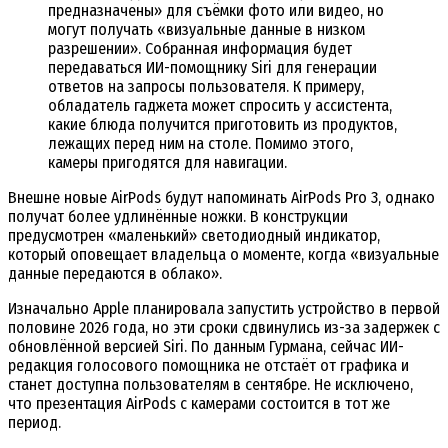
предназначены» для съёмки фото или видео, но
могут получать «визуальные данные в низком
разрешении». Собранная информация будет
передаваться ИИ-помощнику Siri для генерации
ответов на запросы пользователя. К примеру,
обладатель гаджета может спросить у ассистента,
какие блюда получится приготовить из продуктов,
лежащих перед ним на столе. Помимо этого,
камеры пригодятся для навигации.
Внешне новые AirPods будут напоминать AirPods Pro 3, однако
получат более удлинённые ножки. В конструкции
предусмотрен «маленький» светодиодный индикатор,
который оповещает владельца о моменте, когда «визуальные
данные передаются в облако».
Изначально Apple планировала запустить устройство в первой
половине 2026 года, но эти сроки сдвинулись из-за задержек с
обновлённой версией Siri. По данным Гурмана, сейчас ИИ-
редакция голосового помощника не отстаёт от графика и
станет доступна пользователям в сентябре. Не исключено,
что презентация AirPods с камерами состоится в тот же
период.