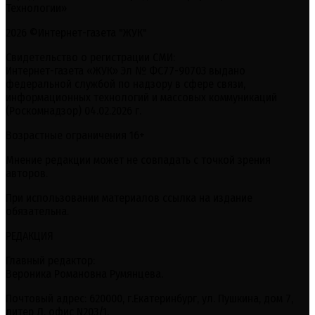
Технологии»
2026 ©Интернет-газета "ЖУК"
Свидетельство о регистрации СМИ:
Интернет-газета «ЖУК» Эл № ФС77-90703 выдано
федеральной службой по надзору в сфере связи,
информационных технологий и массовых коммуникаций
(Роскомнадзор) 04.02.2026 г.
Возрастные ограничения 16+
Мнение редакции может не совпадать с точкой зрения
авторов.
При использовании материалов ссылка на издание
обязательна.
РЕДАКЦИЯ
Главный редактор:
Вероника Романовна Румянцева.
Почтовый адрес: 620000, г.Екатеринбург, ул. Пушкина, дом 7,
литер Л, офис N203/1.