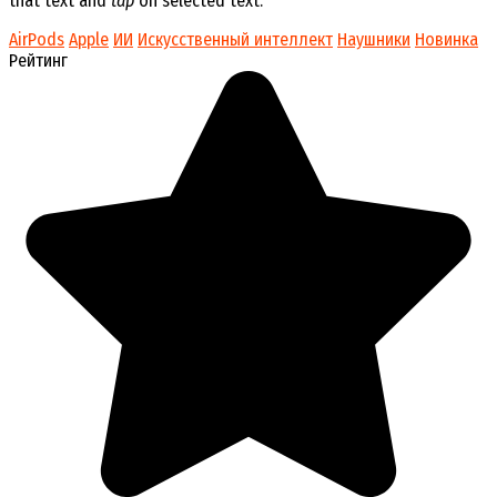
that text and
tap
on selected text.
AirPods
Apple
ИИ
Искусственный интеллект
Наушники
Новинка
Рейтинг