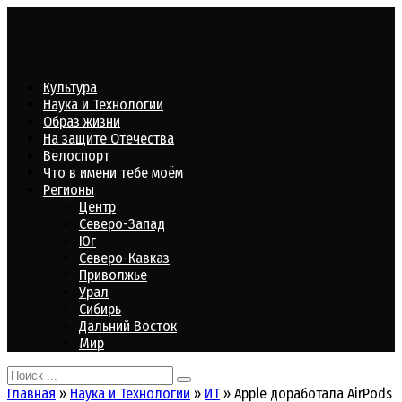
Перейти
к
контенту
Культура
Наука и Технологии
Образ жизни
На защите Отечества
Велоспорт
Что в имени тебе моём
Регионы
Центр
Северо-Запад
Юг
Северо-Кавказ
Приволжье
Урал
Сибирь
Дальний Восток
Мир
Search
for:
Главная
»
Наука и Технологии
»
ИТ
»
Apple доработала AirPods