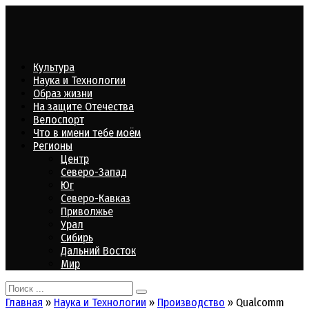
Перейти
к
контенту
Культура
Наука и Технологии
Образ жизни
На защите Отечества
Велоспорт
Что в имени тебе моём
Регионы
Центр
Северо-Запад
Юг
Северо-Кавказ
Приволжье
Урал
Сибирь
Дальний Восток
Мир
Search
for:
Главная
»
Наука и Технологии
»
Производство
»
Qualcomm