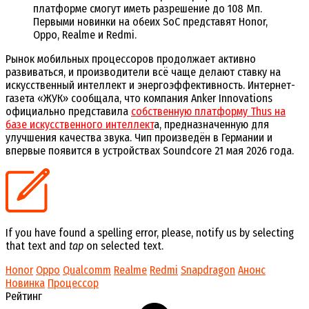
платформе смогут иметь разрешение до 108 Мп.
Первыми новинки на обеих SoC представят Honor,
Oppo, Realme и Redmi.
Рынок мобильных процессоров продолжает активно
развиваться, и производители всё чаще делают ставку на
искусственный интеллект и энергоэффективность. Интернет-
газета «ЖУК» сообщала, что компания Anker Innovations
официально представила
собственную платформу Thus на
базе искусственного интеллект
а, предназначенную для
улучшения качества звука. Чип произведён в Германии и
впервые появится в устройствах Soundcore 21 мая 2026 года.
If you have found a spelling error, please, notify us by selecting
that text and
tap
on selected text.
Honor
Oppo
Qualcomm
Realme
Redmi
Snapdragon
Анонс
Новинка
Процессор
Рейтинг