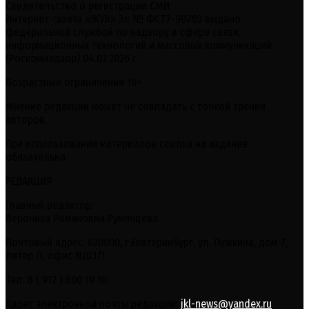
Свидетельство о регистрации СМИ:
Интернет-газета «ЖУК» Эл № ФС77-90703 выдано
федеральной службой по надзору в сфере связи,
информационных технологий и массовых коммуникаций
(Роскомнадзор) 04.02.2026 г.
Возрастные ограничения 16+
Мнение редакции может не совпадать с точкой зрения
авторов.
При использовании материалов ссылка на издание
обязательна.
РЕДАКЦИЯ
Главный редактор:
Вероника Романовна Румянцева.
Почтовый адрес: 620000, г.Екатеринбург, ул. Пушкина, дом 7,
литер Л, офис N203/1.
Тел: 8 ( 912 ) 600 19 10
Адрес электронной почты редакции:
jkl-news@yandex.ru