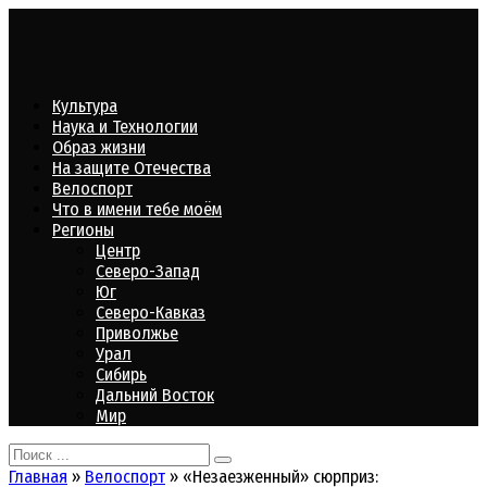
Перейти
к
контенту
Культура
Наука и Технологии
Образ жизни
На защите Отечества
Велоспорт
Что в имени тебе моём
Регионы
Центр
Северо-Запад
Юг
Северо-Кавказ
Приволжье
Урал
Сибирь
Дальний Восток
Мир
Search
for:
Главная
»
Велоспорт
»
«Незаезженный» сюрприз: