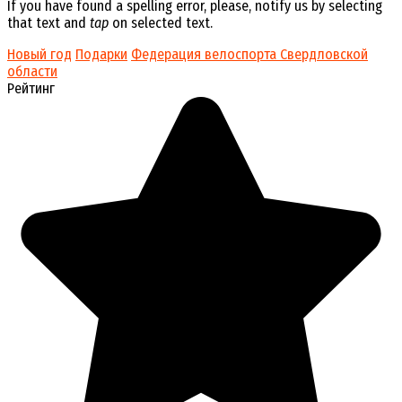
If you have found a spelling error, please, notify us by selecting
that text and
tap
on selected text.
Новый год
Подарки
Федерация велоспорта Свердловской
области
Рейтинг