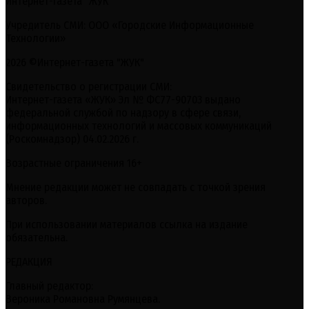
Интернет-газета "ЖУК"
Учредитель СМИ: ООО «Городские Информационные
Технологии»
2026 ©Интернет-газета "ЖУК"
Свидетельство о регистрации СМИ:
Интернет-газета «ЖУК» Эл № ФС77-90703 выдано
федеральной службой по надзору в сфере связи,
информационных технологий и массовых коммуникаций
(Роскомнадзор) 04.02.2026 г.
Возрастные ограничения 16+
Мнение редакции может не совпадать с точкой зрения
авторов.
При использовании материалов ссылка на издание
обязательна.
РЕДАКЦИЯ
Главный редактор:
Вероника Романовна Румянцева.